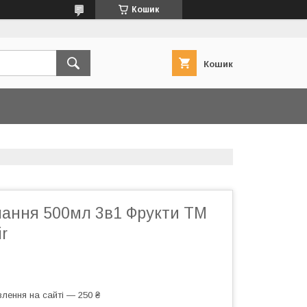
Кошик
Кошик
пання 500мл 3в1 Фрукти ТМ
ir
лення на сайті — 250 ₴