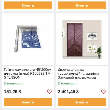
Купити
Купити
Плівка самоклеюча 45*200см
Дверна фіранка
для скла (вікна) R100692 ТМ
термоізоляційна магнітна
STENSON
Затишний дім, шоколад
(83390001) 210х100x0,5см
В наявності
В наявності
ТМ Supretto
151,25
2 401,45
₴
₴
Купити
Купити