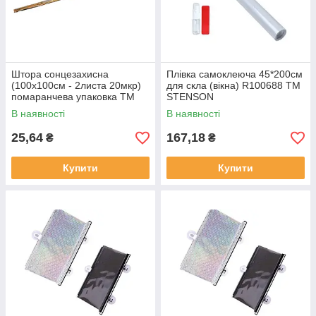
Штора сонцезахисна
Плівка самоклеюча 45*200см
(100х100см - 2листа 20мкр)
для скла (вікна) R100688 ТМ
помаранчева упаковка ТМ
STENSON
УКРАЇНА
В наявності
В наявності
25,64
167,18
₴
₴
Купити
Купити