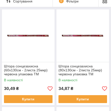
Сортування
0
Фільтри
Штора сонцезахисна
Штора сонцезахисна
(60х130см - 2листа 25мкр)
(80х130см - 2листа 25мкр)
червона упаковка ТМ
червона упаковка ТМ
УКРАЇНА Solmir
УКРАЇНА Solmir
В наявності
В наявності
30,49
34,87
₴
₴
Купити
Купити