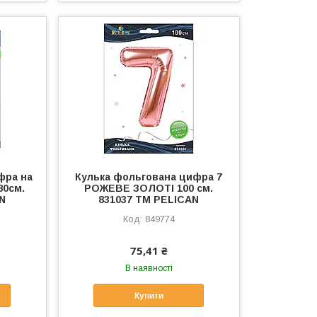
фра на
Кулька фольгована цифра 7
80см.
РОЖЕВЕ ЗОЛОТІ 100 см.
AN
831037 ТМ PELICAN
849774
75,41 ₴
В наявності
Купити