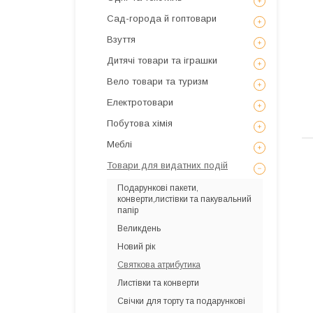
Сад-города й гоптовари
Взуття
Дитячі товари та іграшки
Вело товари та туризм
Електротовари
Побутова хімія
Меблі
Товари для видатних подій
Подарункові пакети,
конверти,листівки та пакувальний
папір
Великдень
Новий рік
Святкова атрибутика
Листівки та конверти
Свічки для торту та подарункові