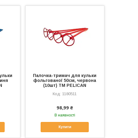
ульки
Палочка-тримач для кульки
синя
фольгованої 50см, червона
N
(10шт) ТМ PELICAN
1180511
98,99 ₴
В наявності
Купити