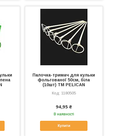
ульки
Палочка-тримач для кульки
елена
фольгованої 50см, біла
N
(10шт) ТМ PELICAN
1180505
94,95 ₴
В наявності
Купити