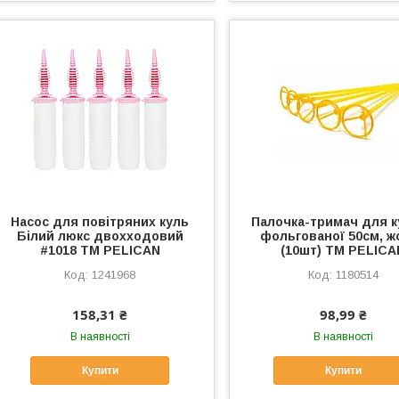
Насос для повітряних куль
Палочка-тримач для к
Білий люкс двохходовий
фольгованої 50см, ж
#1018 ТМ PELICAN
(10шт) ТМ PELICA
1241968
1180514
158,31 ₴
98,99 ₴
В наявності
В наявності
Купити
Купити