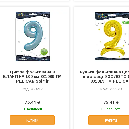
Цифра фольгована 9
Кулька фольгована ци
БЛАКІТНА 100 см 831089 ТМ
підставці 9 ЗОЛОТО 
PELICAN Solmir
831819 ТМ PELIC
853217
733378
75,41 ₴
75,41 ₴
В наявності
В наявності
Купити
Купити