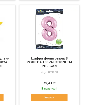
ульки
Цифра фольгована 8
овта
РОЖЕВА 100 см 831078 ТМ
N
PELICAN
853208
75,41 ₴
В наявності
Купити