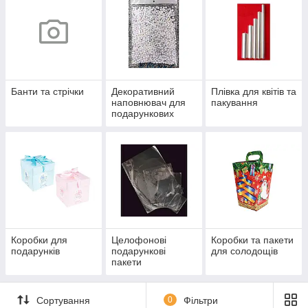
Банти та стрічки
Декоративний
Плівка для квітів та
наповнювач для
пакування
подарункових
коробок та пакетів
Коробки для
Целофонові
Коробки та пакети
подарунків
подарункові
для солодощів
пакети
Сортування
0
Фільтри