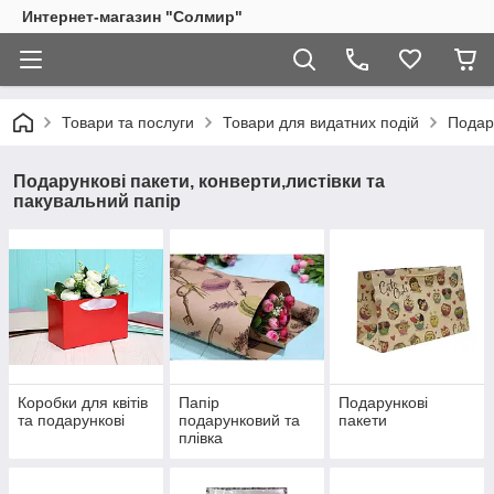
Интернет-магазин "Солмир"
Товари та послуги
Товари для видатних подій
Подару
Подарункові пакети, конверти,листівки та
пакувальний папір
Коробки для квітів
Папір
Подарункові
та подарункові
подарунковий та
пакети
плівка