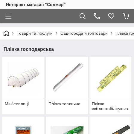
Интернет-магазин "Солмир"
Товари та послуги
Сад-города й гоптовари
Плівка г
Плівка господарська
Міні-теплиці
Плівка теплична
Плівка
світлостабілізуюча