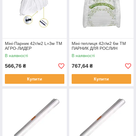
Міні-Парник 42г/м2 L=3м ТМ
Міні-теплиця 42г/м2 6м ТМ
АГРО-ЛИДЕР
ПАРНИК ДЛЯ РОСЛИН
В наявності
В наявності
566,76
767,64
₴
₴
Купити
Купити