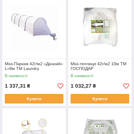
Міні-Парник 42г/м2 «Дачний»
Міні-теплиця 42г/м2 10м ТМ
L=8м ТМ Laundry
ГОСПОДАР
В наявності
В наявності
1 337,31
1 032,27
₴
₴
Купити
Купити