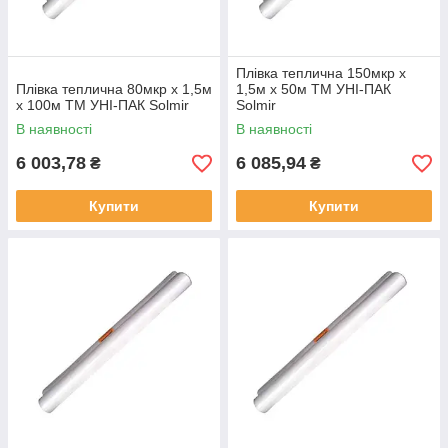
Плівка теплична 150мкр х
Плівка теплична 80мкр х 1,5м
1,5м х 50м ТМ УНІ-ПАК
х 100м ТМ УНІ-ПАК Solmir
Solmir
В наявності
В наявності
6 003,78
6 085,94
₴
₴
Купити
Купити