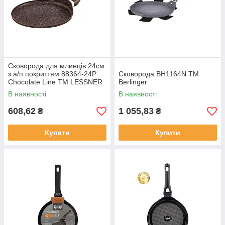
Сковорода для млинців 24см
з а/п покриттям 88364-24P
Сковорода BH1164N ТМ
Chocolate Line ТМ LESSNER
Berlinger
В наявності
В наявності
608,62
1 055,83
₴
₴
Купити
Купити