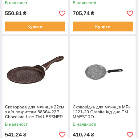
В наявності
В наявності
550,81
705,74
₴
₴
Купити
Купити
Сковорода для млинців 22см
Сковорідка для млинців MR-
з а/п покриттям 88364-22P
1221-20 Granite інд.дно ТМ
Chocolate Line ТМ LESSNER
MAESTRO
В наявності
В наявності
541,24
410,74
₴
₴