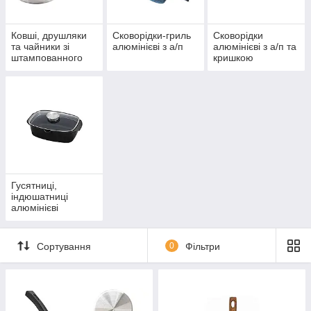
Ковшi, друшляки
Сковорідки-гриль
Сковорідки
та чайники зі
алюмінієві з а/п
алюмінієві з а/п та
штампованного
кришкою
алюмінію
Гусятниці,
індюшатниці
алюмінієві
Сортування
0
Фільтри