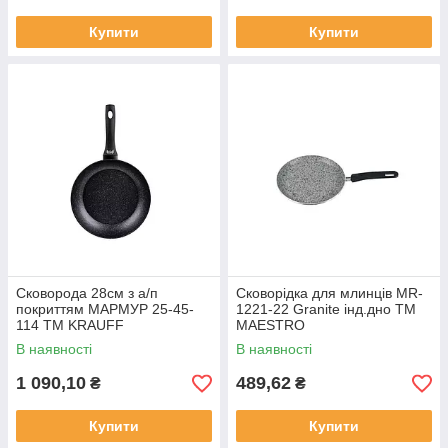
Купити
Купити
Сковорода 28см з а/п
Сковорідка для млинців MR-
покриттям МАРМУР 25-45-
1221-22 Granite інд.дно ТМ
114 ТМ KRAUFF
MAESTRO
В наявності
В наявності
1 090,10
489,62
₴
₴
Купити
Купити