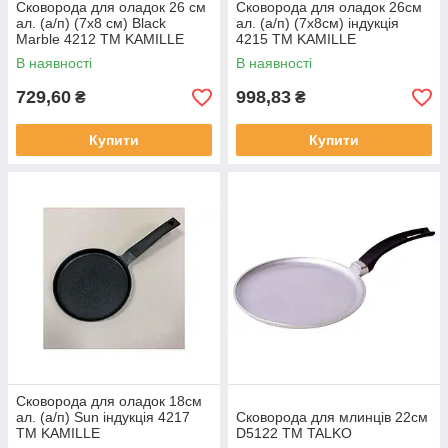
Сковорода для оладок 26 см
Сковорода для оладок 26см
ал. (а/п) (7х8 см) Black
ал. (а/п) (7х8см) індукція
Marble 4212 ТМ KAMILLE
4215 ТМ KAMILLE
В наявності
В наявності
729,60
998,83
₴
₴
Купити
Купити
Сковорода для оладок 18см
ал. (а/п) Sun індукція 4217
Сковорода для млинців 22см
ТМ KAMILLE
D5122 ТМ TALKO