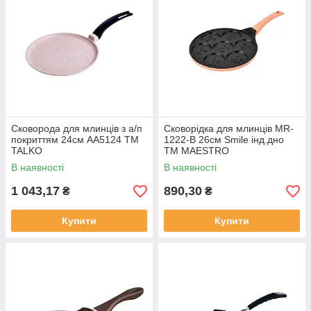
Сковорода для млинців з а/п
Сковорідка для млинців MR-
покриттям 24см АA5124 ТМ
1222-B 26см Smile інд.дно
TALKO
ТМ MAESTRO
В наявності
В наявності
1 043,17
890,30
₴
₴
Купити
Купити