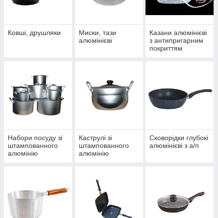
Ковшi, друшляки
Миски, тази
Казани алюмінієві
алюмінієві
з антипригарним
покриттям
Набори посуду зі
Каструлі зі
Сковорідки глубокі
штампованного
штампованного
алюмінієві з а/п
алюмінію
алюмінію