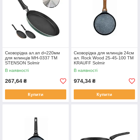
Сковорідка ал.ап d=220мм
Сковорідка для млинців 24см
для млинців MH-0337 ТМ
ал. Rock Wood 25-45-100 ТМ
STENSON Solmir
KRAUFF Solmir
В наявності
В наявності
267,64
974,34
₴
₴
Купити
Купити