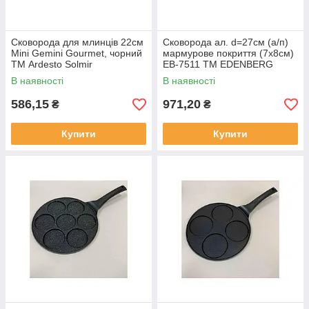
Сковорода для млинців 22см
Сковорода ал. d=27см (а/п)
Mini Gemini Gourmet, чорний
мармурове покриття (7х8см)
ТМ Ardesto Solmir
ЕВ-7511 ТМ EDENBERG
В наявності
В наявності
586,15
971,20
₴
₴
Купити
Купити