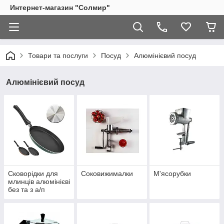
Интернет-магазин "Солмир"
Товари та послуги
Посуд
Алюмінієвий посуд
Алюмінієвий посуд
Сковорідки для
Соковижималки
М'ясорубки
млинців алюмінієві
без та з а/п
покриттям