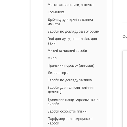
Маски, антисептики, аптечка
Косметика
Дрібниці для кухні та ванної
кімнати
Засоби по догляду за волоссям
Гелі для душу, піна та сіль для
вани
Миючі та чистячі засоби
Мило
Пральний порошок (автомат)
Дитяча серія
Засоби по догляду за тілом
Засоби для та після гоління і
депіляції
Туалетний папір, серветки, ватні
вироби
Засоби особистої гігієни
Парфумерія та подарункові
набори