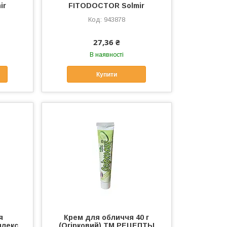
ir
FITODOCTOR Solmir
943878
27,36 ₴
В наявності
Купити
я
Крем для обличчя 40 г
плекс
(Огірковий) ТМ РЕЦЕПТЫ