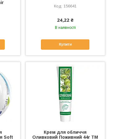
ir
156641
24,22 ₴
В наявності
Купити
я
Крем для обличчя
я Soft
Оливковий Поживний 44г ТМ