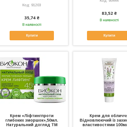
95444
91203
83,52 ₴
35,74 ₴
В наявності
В наявності
Купити
Купити
Крем «Ліфтингпроти
Крем для обличч
глибоких зморшок»,50мл.
Відновлюючий із зах
Натуральний догляд ТМ
властивостями 100м