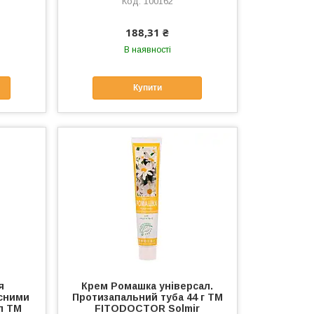
100162
188,31 ₴
В наявності
Купити
я
Крем Ромашка універсал.
исними
Протизапальний туба 44 г ТМ
л ТМ
FITODOCTOR Solmir