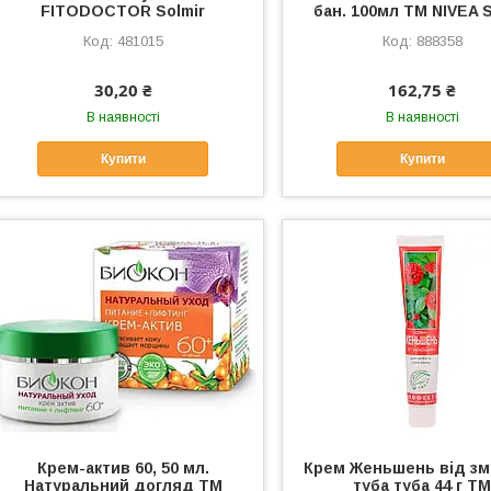
FITODOCTOR Solmir
бан. 100мл ТМ NIVEA S
481015
888358
30,20 ₴
162,75 ₴
В наявності
В наявності
Купити
Купити
Крем-актив 60, 50 мл.
Крем Женьшень від з
Натуральний догляд ТМ
туба туба 44 г Т