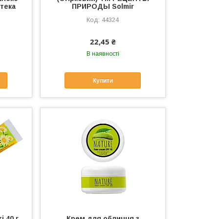
тека
ПРИРОДЫ Solmir
44324
22,45 ₴
В наявності
Купити
і 40 г
Крем для обличчя з