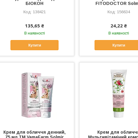
БІОКОН
FITODOCTOR Solm
138421
156634
135,65 ₴
24,22 ₴
В наявності
В наявності
Купити
Купити
Крем для обличчя денний,
Крем для обличч
75 мл ТМ VamaFarm Solmir
Мультивітаміний ком