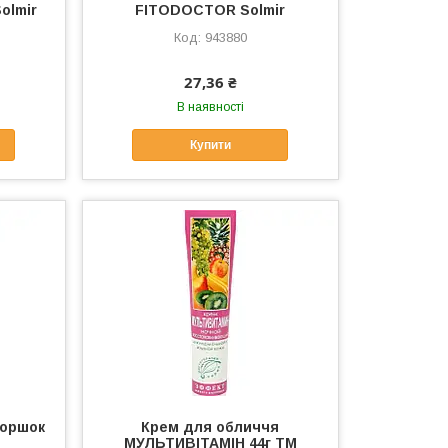
olmir
FITODOCTOR Solmir
943880
27,36 ₴
В наявності
Купити
моршок
Крем для обличчя
М
МУЛЬТИВІТАМІН 44г ТМ