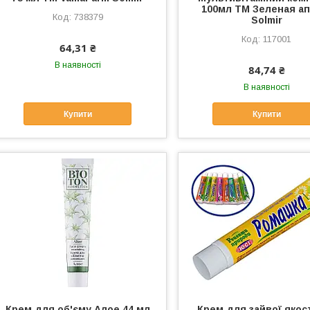
100мл ТМ Зеленая ап
738379
Solmir
117001
64,31 ₴
В наявності
84,74 ₴
В наявності
Купити
Купити
Крем для об'єму Алое 44 мл
Крем для зайвої якост