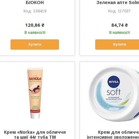
БІОКОН
Зеленая апте Solm
138419
117037
120,86 ₴
84,74 ₴
В наявності
В наявності
Купити
Купити
Крем «Norka» для обличчя
Крем для обличч
та шиї 44г туба ТМ
інтенсивне зволоженн