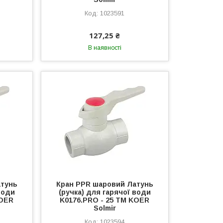
1023591
127,25 ₴
В наявності
атунь
Кран PPR шаровий Латунь
води
(ручка) для гарячої води
KOER
K0176.PRO - 25 ТМ KOER
Solmir
1023594