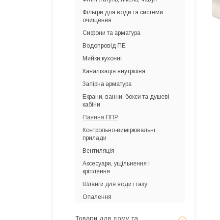
Фільтри для води та системи
очищення
Сифони та арматура
Водопровід ПЕ
Мийки кухонні
Каналізація внутрішня
Запірна арматура
Екрани, ванни, бокси та душеві
кабіни
Паяння ППР
Контрольно-вимірювальні
прилади
Вентиляція
Аксесуари, ущільнення і
кріплення
Шланги для води і газу
Опалення
Товари для дому та