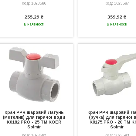
1023586
1023587
255,29 ₴
359,92 ₴
В наявності
В наявності
Кран PPR шаровий Латунь
Кран PPR шаровий Л
(метелик) для гарячої води
(ручка) для гарячої 
K0182.PRO - 25 ТМ KOER
K0175.PRO - 20 ТМ 
Solmir
Solmir
1023592
1023593