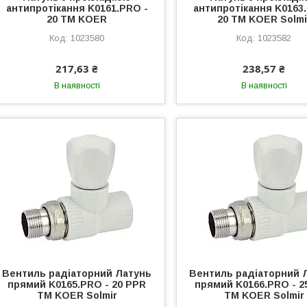
антипротікання K0161.PRO -
антипротікання K0163
20 ТМ KOER
20 ТМ KOER Solmi
1023580
1023582
217,63 ₴
238,57 ₴
В наявності
В наявності
Вентиль радіаторний Латунь
Вентиль радіаторний 
прямий K0165.PRO - 20 PPR
прямий K0166.PRO - 2
ТМ KOER Solmir
ТМ KOER Solmir