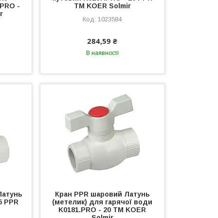
.PRO -
ТМ KOER Solmir
r
1023584
284,59 ₴
В наявності
Латунь
Кран PPR шаровий Латунь
5 PPR
(метелик) для гарячої води
K0181.PRO - 20 ТМ KOER
Solmir