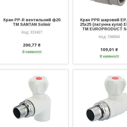
Кран PP-R вентильний ф20
Кран PPR шаровий EP.
ТМ SANTAN Solmir
25x25 (латунна куля) 
ТМ EUROPRODUCT So
313417
768594
200,77 ₴
109,01 ₴
В наявності
В наявності