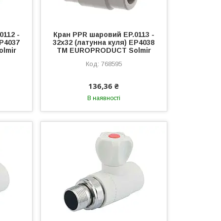
0112 -
Кран PPR шаровий EP.0113 -
EP4037
32x32 (латунна куля) EP4038
lmir
ТМ EUROPRODUCT Solmir
768595
136,36 ₴
В наявності