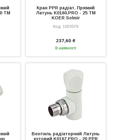
ямий
Кран PPR радіат. Прямий
20 ТМ
Латунь K0160.PRO - 25 ТМ
KOER Solmir
1023579
237,60 ₴
В наявності
ямий
Вентиль радіаторний Латунь
ою
кутовий K0167.PRO - 20 PPR