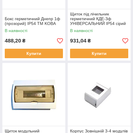
Щиток під лічильник
Бокс герметичний Днепр 1ф
герметичний КДЕ-3ф
(прозорий) ІР54 ТМ KOBA
УНІВЕРСАЛЬНИЙ ІР54 сірий
ТМ KOBA
В наявності
В наявності
488,20
931,04
₴
₴
Купити
Купити
Щиток модульний
Корпус Зовнішній 3-4 модулів