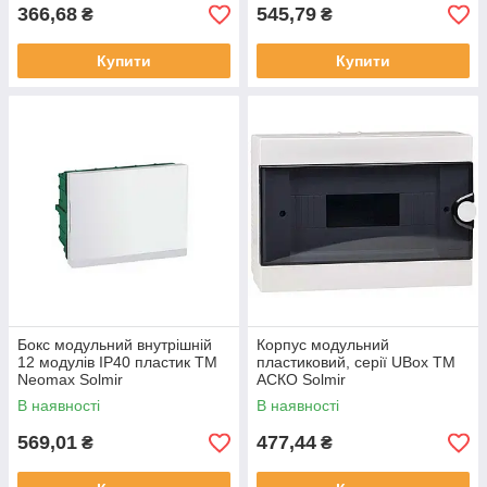
366,68
545,79
₴
₴
Купити
Купити
Бокс модульний внутрішній
Корпус модульний
12 модулів IP40 пластик ТМ
пластиковий, серії UBox ТМ
Neomax Solmir
АСКО Solmir
В наявності
В наявності
569,01
477,44
₴
₴