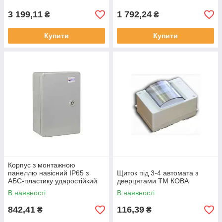
3 199,11
1 792,24
₴
₴
Купити
Купити
Корпус з монтажною
панеллю навісний IP65 з
Щиток під 3-4 автомата з
АБС-пластику ударостійкий
дверцятами ТМ КОВА
непрозорі дверцята 20*30*13
В наявності
В наявності
серії UBox ТМ АСКО
842,41
116,39
₴
₴