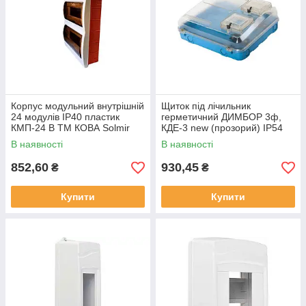
Корпус модульний внутрішній
Щиток під лічильник
24 модулів IP40 пластик
герметичний ДИМБОР 3ф,
КМП-24 В ТМ КОВА Solmir
КДЕ-3 new (прозорий) ІР54
ТМ KOBA Solmir
В наявності
В наявності
852,60
930,45
₴
₴
Купити
Купити