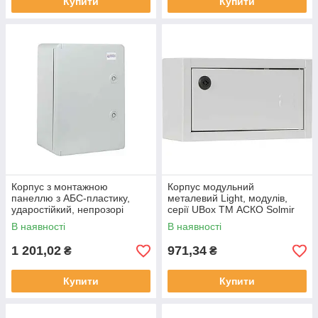
Купити
Купити
Корпус з монтажною
Корпус модульний
панеллю з АБС-пластику,
металевий Light, модулів,
ударостійкий, непрозорі
серії UBox ТМ АСКО Solmir
дверцята, 25*35*15, ІР65,
В наявності
В наявності
серіїUBox ТМ АСКО
1 201,02
971,34
₴
₴
Купити
Купити