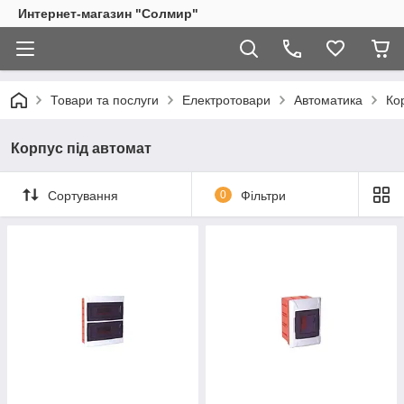
Интернет-магазин "Солмир"
Товари та послуги
Електротовари
Автоматика
Ко
Корпус під автомат
Сортування
0
Фільтри