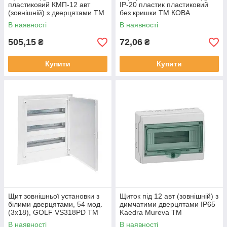
пластиковий КМП-12 авт
ІР-20 пластик пластиковий
(зовнішній) з дверцятами ТМ
без кришки ТМ КОВА
КОВА
В наявності
В наявності
505,15
72,06
₴
₴
Купити
Купити
Щит зовнішньої установки з
Щиток під 12 авт (зовнішній) з
білими дверцятами, 54 мод.
димчатими дверцятами IP65
(3х18), GOLF VS318PD ТМ
Kaedra Mureva ТМ
HAGER
SCHNEIDER
В наявності
В наявності