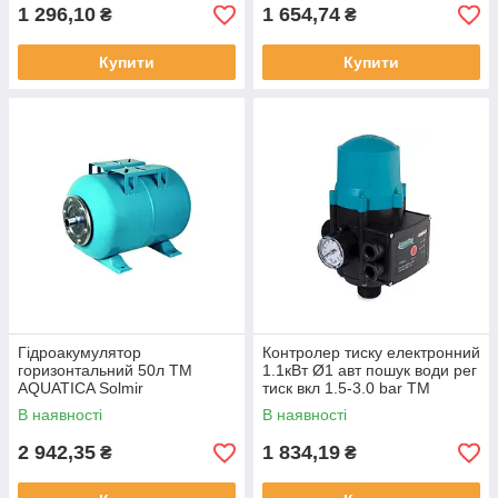
1 296,10
1 654,74
₴
₴
Купити
Купити
Гідроакумулятор
Контролер тиску електронний
горизонтальний 50л ТМ
1.1кВт Ø1 авт пошук води рег
AQUATICA Solmir
тиск вкл 1.5-3.0 bar ТМ
AQUATICA Solmir
В наявності
В наявності
2 942,35
1 834,19
₴
₴