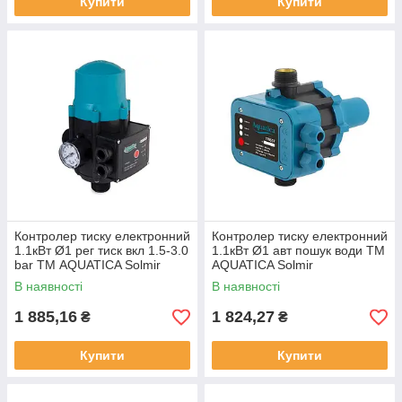
Купити
Купити
Контролер тиску електронний
Контролер тиску електронний
1.1кВт Ø1 рег тиск вкл 1.5-3.0
1.1кВт Ø1 авт пошук води ТМ
bar ТМ AQUATICA Solmir
AQUATICA Solmir
В наявності
В наявності
1 885,16
1 824,27
₴
₴
Купити
Купити