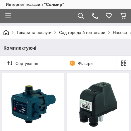
Интернет-магазин "Солмир"
Товари та послуги
Сад-города й гоптовари
Насоси т
Комплектуючі
Сортування
0
Фільтри