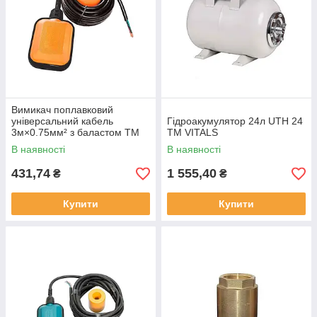
Вимикач поплавковий
універсальний кабель
Гідроакумулятор 24л UTH 24
3м×0.75мм² з баластом ТМ
ТМ VITALS
WETRON Solmir
В наявності
В наявності
431,74
1 555,40
₴
₴
Купити
Купити