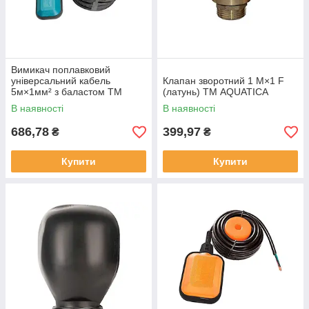
Вимикач поплавковий
універсальний кабель
Клапан зворотний 1 M×1 F
5м×1мм² з баластом ТМ
(латунь) ТМ AQUATICA
AQUATICA
В наявності
В наявності
686,78
399,97
₴
₴
Купити
Купити