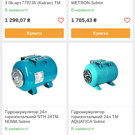
3.0b,арт.779735 (Katran) ТМ
WETRON Solmir
WETRON Solmir
В наявності
В наявності
1 299,07
1 705,43
₴
₴
Купити
Купити
Гідроакумулятор 24л
Гідроакумулятор
горизонтальний NTH 24ТМ
горизонтальний 24л ТМ
NOWA Solmir
AQUATICA Solmir
В наявності
В наявності