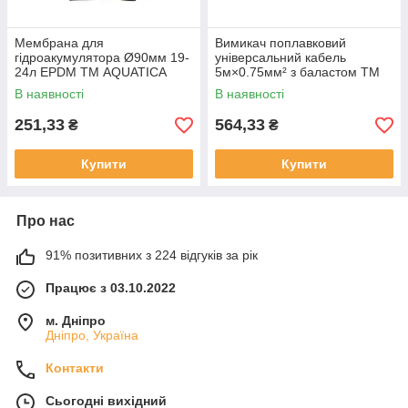
Мембрана для
Вимикач поплавковий
гідроакумулятора Ø90мм 19-
універсальний кабель
24л EPDM ТМ AQUATICA
5м×0.75мм² з баластом ТМ
WETRON
В наявності
В наявності
251,33
564,33
₴
₴
Купити
Купити
Про нас
91% позитивних з 224 відгуків за рік
Працює з 03.10.2022
м. Дніпро
Дніпро, Україна
Контакти
Сьогодні вихідний