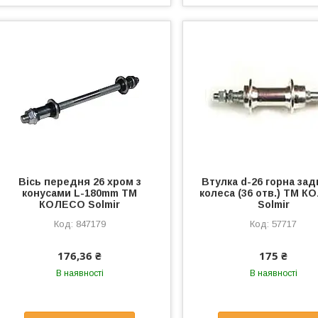
Вісь передня 26 хром з
Втулка d-26 горна зад
конусами L-180mm ТМ
колеса (36 отв.) ТМ 
КОЛЕСО Solmir
Solmir
847179
57717
176,36 ₴
175 ₴
В наявності
В наявності