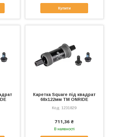
Купити
вадрат
Каретка Square під квадрат
IDE
68x122мм ТМ ONRIDE
1231829
711,36 ₴
В наявності