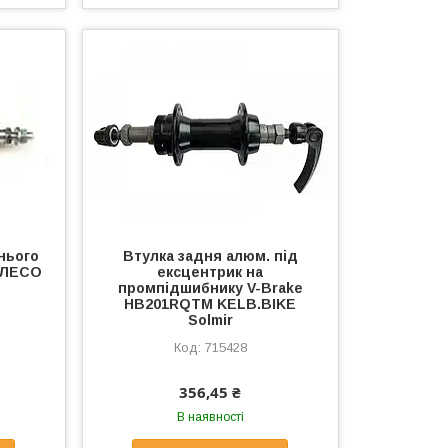
нього
Втулка задня алюм. під
КОЛЕСО
ексцентрик на
промпідшибнику V-Brake
HB201RQТМ KELB.BIKE
Solmir
715428
356,45 ₴
В наявності