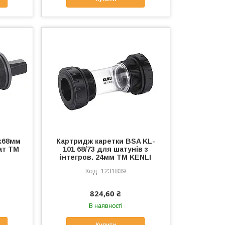
х68мм
Картридж каретки BSA KL-
ат ТМ
101 68/73 для шатунiв з
iнтегров. 24мм ТМ KENLI
1231839
824,60 ₴
В наявності