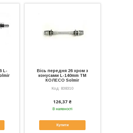
6 L-
Вісь передня 26 хром з
lmir
конусами L-140mm ТМ
КОЛЕСО Solmir
838310
126,37 ₴
В наявності
Купити