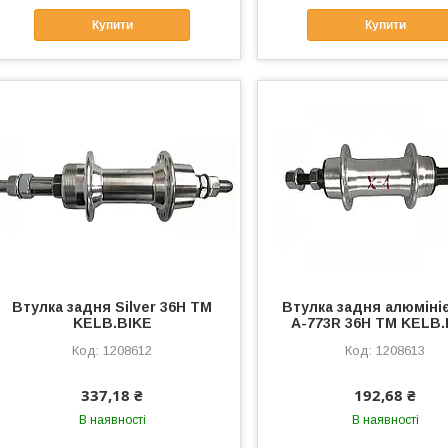
Купити
Купити
Втулка задня Silver 36H ТМ
Втулка задня алюміні
KELB.BIKE
A-773R 36H ТМ KELB.
1208612
1208613
337,18 ₴
192,68 ₴
В наявності
В наявності