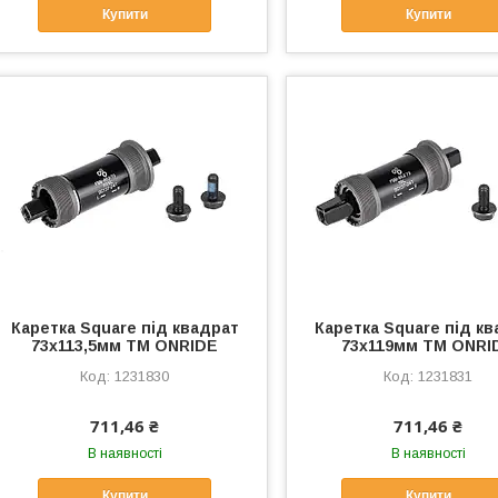
Купити
Купити
Каретка Square під квадрат
Каретка Square під к
73x113,5мм ТМ ONRIDE
73x119мм ТМ ONRI
1231830
1231831
711,46 ₴
711,46 ₴
В наявності
В наявності
Купити
Купити