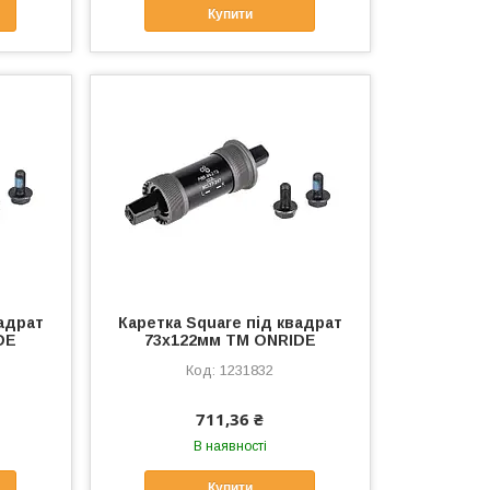
Купити
вадрат
Каретка Square під квадрат
DE
73x122мм ТМ ONRIDE
1231832
711,36 ₴
В наявності
Купити