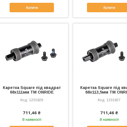
Купити
Купити
Каретка Square під квадрат
Каретка Square під к
68x111мм ТМ ONRIDE
68x113,5мм ТМ ONR
1231826
1231827
711,46 ₴
711,46 ₴
В наявності
В наявності