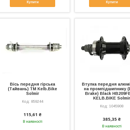
Купити
Купити
Вісь передня гірська
Втулка передня алюмі
(Тайвань) ТМ Kelb.Bike
на промпідшипнику (
Solmir
Brake) Black HB209F
KELB.BIKE Solmi
859244
1045908
115,61 ₴
385,35 ₴
В наявності
В наявності