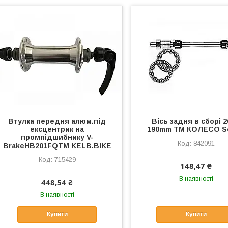
Втулка передня алюм.під
Вісь задня в сборі 2
ексцентрик на
190mm ТМ КОЛЕСО So
промпідшибнику V-
842091
BrakeHB201FQТМ KELB.BIKE
715429
148,47 ₴
В наявності
448,54 ₴
В наявності
Купити
Купити