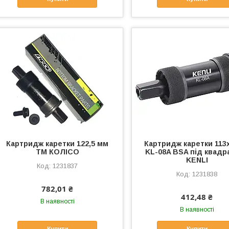
Картридж каретки 122,5 мм
Картридж каретки 113
ТМ КОЛІСО
KL-08A BSA під квадр
KENLI
1231837
1231838
782,01 ₴
412,48 ₴
В наявності
В наявності