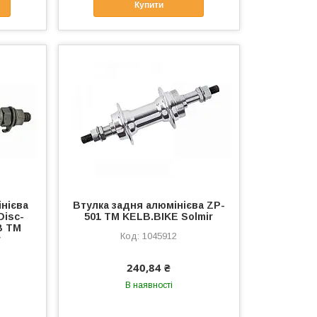
Купити
нієва
Втулка задня алюмінієва ZP-
Disc-
501 ТМ KELB.BIKE Solmir
B ТМ
1045912
r
240,84 ₴
В наявності