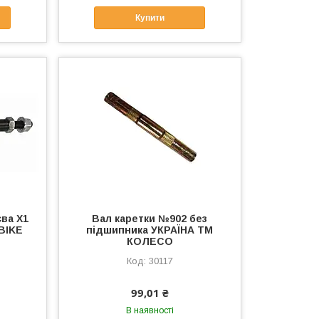
Купити
єва Х1
Вал каретки №902 без
BIKE
підшипника УКРАЇНА ТМ
КОЛЕСО
30117
99,01 ₴
В наявності