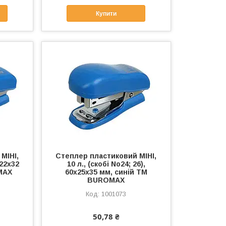
Купити
МІНІ,
Степлер пластиковий МІНІ,
х22х32
10 л., (скобі No24; 26),
MAX
60x25x35 мм, синій ТМ
BUROMAX
1001073
50,78 ₴