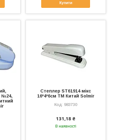
Купити
ий,
Степлер ST61914 мікс
и №24,
16*4*6см ТМ Китай Solmir
китний
983730
ir
131,18 ₴
В наявності