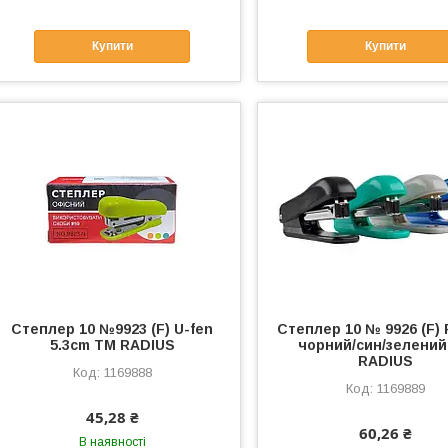
Купити
Купити
Степлер 10 №9923 (F) U-fen
Степлер 10 № 9926 (F) 
5.3cm ТМ RADIUS
чорний/син/зелений
RADIUS
1169888
1169889
45,28 ₴
60,26 ₴
В наявності