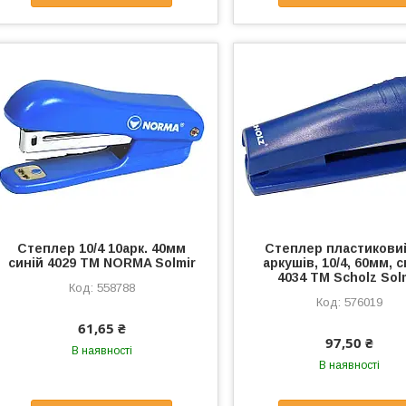
Степлер 10/4 10арк. 40мм
Степлер пластиковий
синій 4029 ТМ NORMA Solmir
аркушів, 10/4, 60мм, с
4034 ТМ Scholz Sol
558788
576019
61,65 ₴
97,50 ₴
В наявності
В наявності