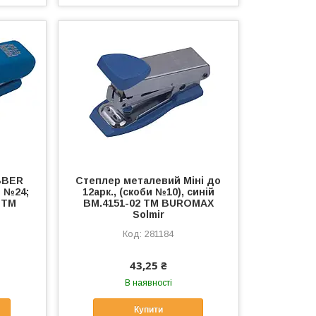
BBER
Степлер металевий Міні до
 №24;
12арк., (скоби №10), синій
 ТМ
BM.4151-02 ТМ BUROMAX
Solmir
281184
43,25 ₴
В наявності
Купити