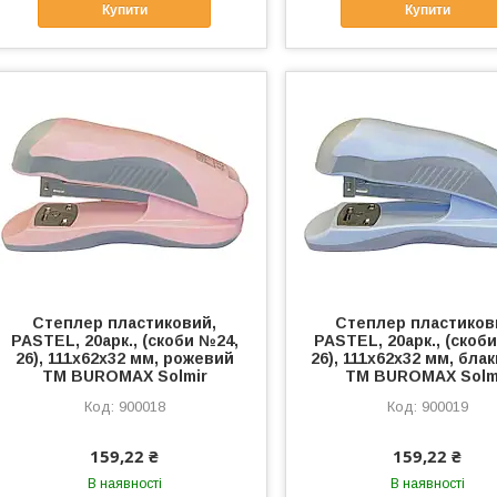
Купити
Купити
Степлер пластиковий,
Степлер пластиков
PASTEL, 20арк., (скоби №24,
PASTEL, 20арк., (скоб
26), 111х62х32 мм, рожевий
26), 111х62х32 мм, бла
ТМ BUROMAX Solmir
ТМ BUROMAX Solm
900018
900019
159,22 ₴
159,22 ₴
В наявності
В наявності