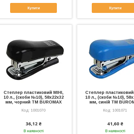
Купити
Купити
Степлер пластиковий МІНІ,
Степлер пластиковий 
10 л., (скоби №10), 58х22х32
10 л., (скоби №10), 58
мм, чорний ТМ BUROMAX
мм, синій ТМ BURO
1001070
1001071
36,12 ₴
41,60 ₴
В наявності
В наявності