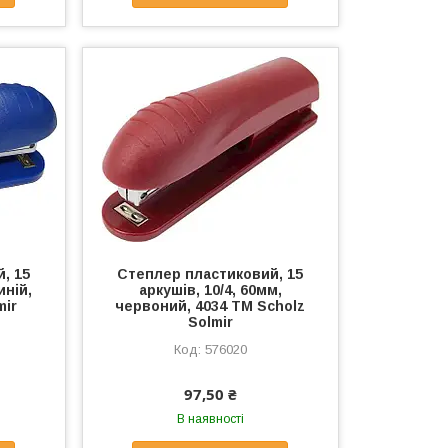
, 15
Степлер пластиковий, 15
иній,
аркушів, 10/4, 60мм,
mir
червоний, 4034 ТМ Scholz
Solmir
576020
97,50 ₴
В наявності