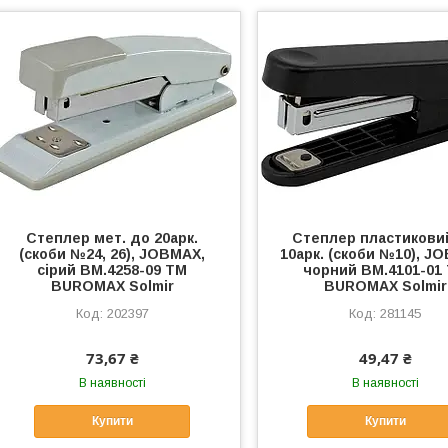
Степлер мет. до 20арк.
Степлер пластикови
(скоби №24, 26), JOBMAX,
10арк. (скоби №10), J
сірий BM.4258-09 ТМ
чорний BM.4101-01
BUROMAX Solmir
BUROMAX Solmir
202397
281145
73,67 ₴
49,47 ₴
В наявності
В наявності
Купити
Купити