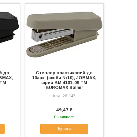
й до
Степлер пластиковий до
OBMAX,
10арк. (скоби №10), JOBMAX,
 ТМ
сірий BM.4101-09 ТМ
BUROMAX Solmir
281147
49,47 ₴
В наявності
Купити