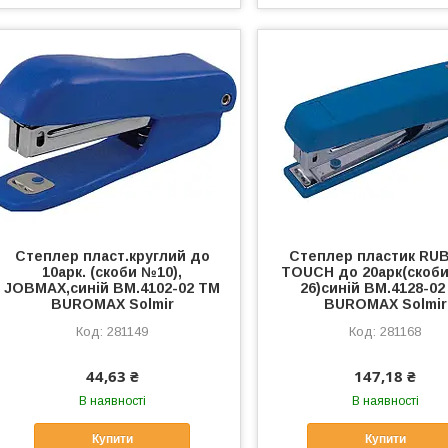
Степлер пласт.круглий до
Степлер пластик RU
10арк. (скоби №10),
TOUCH до 20арк(скоби
JOBMAX,синій BM.4102-02 ТМ
26)синій BM.4128-02
BUROMAX Solmir
BUROMAX Solmir
281149
281168
44,63 ₴
147,18 ₴
В наявності
В наявності
Купити
Купити