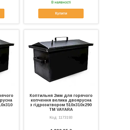
В наявності
Купити
рячого
Коптильня 2мм для горячого
ярусна
копчення велика двоярусна
10х310
з гідрозатвором 510х310х290
ТМ VAYARA
1173193