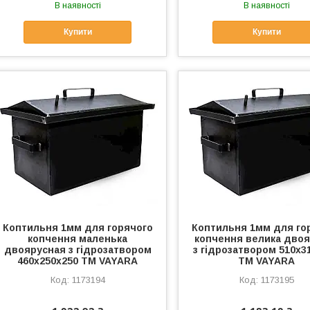
В наявності
В наявності
Купити
Купити
Коптильня 1мм для горячого
Коптильня 1мм для го
копчення маленька
копчення велика дво
двоярусная з гідрозатвором
з гідрозатвором 510х3
460х250х250 ТМ VAYARA
ТМ VAYARA
1173194
1173195