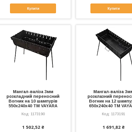
Купити
Купити
Мангал-валiза 3мм
Мангал-валiза 3м
розкладний переносний
розклазний перено
Вогник на 10 шампурів
Вогник на 12 шампу
550х240х40 ТМ VAYARA
650х240х40 ТМ VAY
1173190
1173191
1 502,52 ₴
1 691,82 ₴