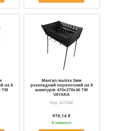
м
Мангал-валiза 2мм
й на 6
розкладний переносний на 8
0 ТМ
шампурів 470х270х40 ТМ
VAYARA
1173182
970,14 ₴
В наявності