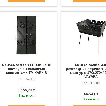
Мангал-валiза s=1,5мм на 10
Мангал-валiза 2м
шампурiв з кованими
розкладний переносни
єлементами ТМ ХАРКІВ
шампурів 370х270х4
VAYARA
847936
1173181
1 155,26 ₴
887,31 ₴
В наявності
В наявності