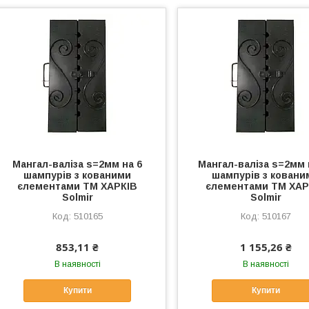
Мангал-валiза s=2мм на 6
Мангал-валiза s=2мм 
шампурiв з кованими
шампурiв з ковани
єлементами ТМ ХАРКІВ
єлементами ТМ ХАР
Solmir
Solmir
510165
510167
853,11 ₴
1 155,26 ₴
В наявності
В наявності
Купити
Купити