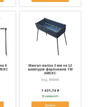
на 8
Мангал-валіза 2 мм на 12
АМЕКС
шампурів фарбованів ТМ
АМЕКС
956844
1 431,74 ₴
В наявності
Купити