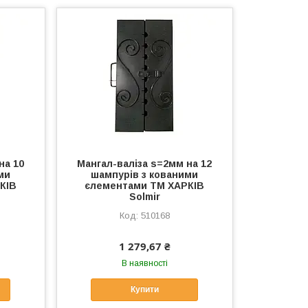
на 10
Мангал-валiза s=2мм на 12
ми
шампурiв з кованими
КІВ
єлементами ТМ ХАРКІВ
Solmir
510168
1 279,67 ₴
В наявності
Купити