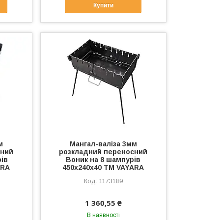
Купити
м
Мангал-валiза 3мм
сний
розкладний переносний
рів
Воник на 8 шампурів
ARA
450х240х40 ТМ VAYARA
1173189
1 360,55 ₴
В наявності