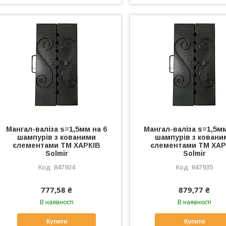
Мангал-валiза s=1,5мм на 6
Мангал-валiза s=1,5мм
шампурiв з кованими
шампурiв з ковани
єлементами ТМ ХАРКІВ
єлементами ТМ ХАР
Solmir
Solmir
847934
847935
777,58 ₴
879,77 ₴
В наявності
В наявності
Купити
Купити