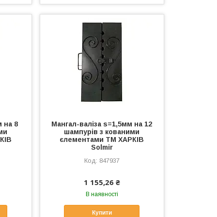
 на 8
Мангал-валiза s=1,5мм на 12
ми
шампурiв з кованими
КІВ
єлементами ТМ ХАРКІВ
Solmir
847937
1 155,26 ₴
В наявності
Купити