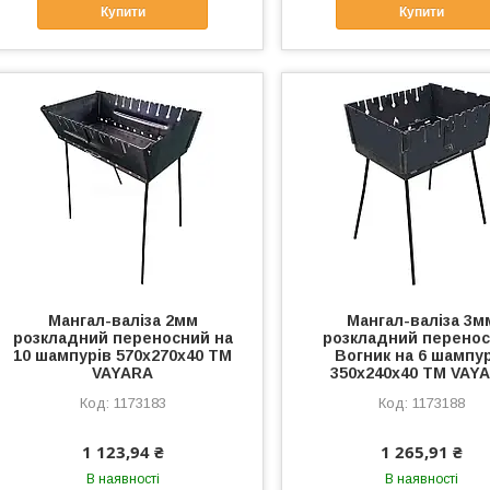
Купити
Купити
Мангал-валiза 2мм
Мангал-валiза 3м
розкладний переносний на
розкладний перено
10 шампурів 570х270х40 ТМ
Вогник на 6 шампу
VAYARA
350х240х40 ТМ VAY
1173183
1173188
1 123,94 ₴
1 265,91 ₴
В наявності
В наявності