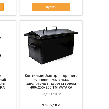
Купити
м
Коптильня 2мм для горячого
сний
копчення маленька
рів
двоярусна з гідрозатвором
ARA
460х250х250 ТМ VAYARA
1173192
1 505,10 ₴