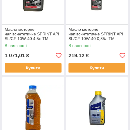
Масло моторне
Масло моторне
напівсинтетичне SPRINT API
напівсинтетичне SPRINT API
SL/CF 10W-40 4,5л ТМ
SL/CF 10W-40 0,85л ТМ
TURBO PULS
TURBO PULS
В наявності
В наявності
1 071,01
219,12
₴
₴
Купити
Купити