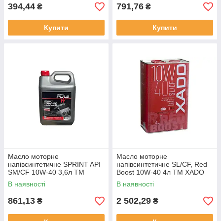
394,44
791,76
₴
₴
Купити
Купити
Масло моторне
Масло моторне
напівсинтетичне SPRINT API
напівсинтетичне SL/CF, Red
SМ/CF 10W-40 3,6л ТМ
Boost 10W-40 4л ТМ XADO
TURBO PULS Solmir
Solmir
В наявності
В наявності
861,13
2 502,29
₴
₴