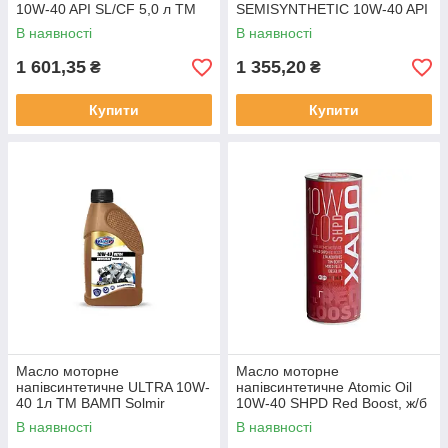
10W-40 API SL/CF 5,0 л ТМ
SEMISYNTHETIC 10W-40 API
Yuko Solmir
SN/CF 4л ТМ Yuko Solmir
В наявності
В наявності
1 601,35
1 355,20
₴
₴
Купити
Купити
Масло моторне
Масло моторне
напівсинтетичне ULTRA 10W-
напівсинтетичне Atomic Oil
40 1л ТМ ВАМП Solmir
10W-40 SHPD Red Boost, ж/б
1л ТМ XADO Solmir
В наявності
В наявності