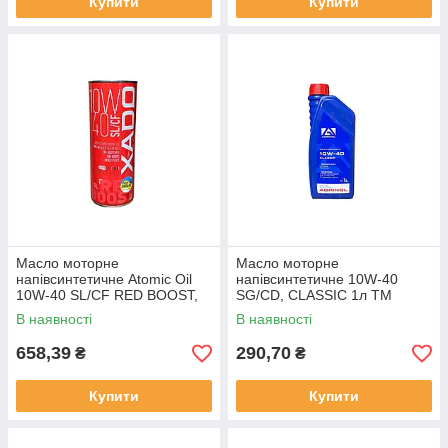
Купити
Купити
Масло моторне
Масло моторне
напівсинтетичне Atomic Oil
напівсинтетичне 10W-40
10W-40 SL/CF RED BOOST,
SG/CD, CLASSIC 1л ТМ
ж/б 1л ТМ XADO Solmir
AGRINOL
В наявності
В наявності
658,39
290,70
₴
₴
Купити
Купити