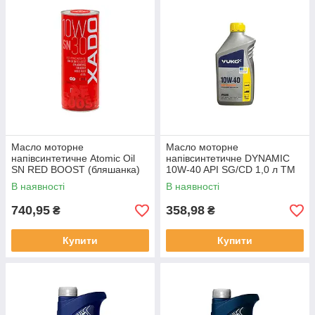
Масло моторне
Масло моторне
напівсинтетичне Atomic Oil
напівсинтетичне DYNAMIC
SN RED BOOST (бляшанка)
10W-40 API SG/CD 1,0 л ТМ
10W-30 1л ТМ XADO
Yuko
В наявності
В наявності
740,95
358,98
₴
₴
Купити
Купити