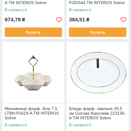
А ТМ INTEROS Solmir
PJ02544 ТМ INTEROS Solmir
В наявності
В наявності
974,79
384,51
₴
₴
Купити
Купити
Менажниця фарф. біла 7,5
Блюдо фарф. овальне 35,5
LTBH-P1619-A ТМ INTEROS
см Снігова Королева 223136-
Solmir
А ТМ INTEROS Solmir
В наявності
В наявності