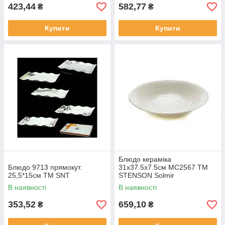
423,44
582,77
₴
₴
Купити
Купити
Блюдо кераміка
Блюдо 9713 прямокут.
31х37.5х7.5см MC2567 ТМ
25,5*15см ТМ SNT
STENSON Solmir
В наявності
В наявності
353,52
659,10
₴
₴