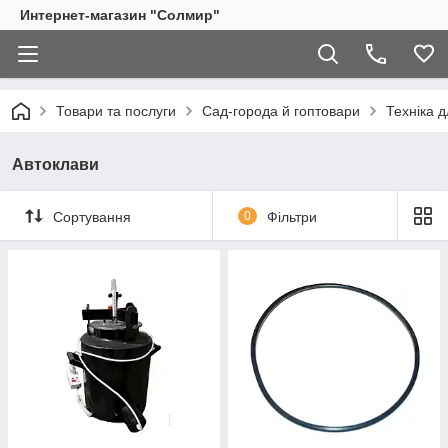
Интернет-магазин "Солмир"
Товари та послуги
Сад-города й гоптовари
Техніка 
Автоклави
Сортування
0
Фільтри