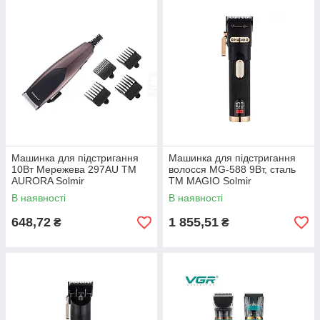
Машинка для підстригання
Машинка для підстригання
10Вт Мережева 297AU ТМ
волосся МG-588 9Вт, сталь
AURORA Solmir
ТМ MAGIO Solmir
В наявності
В наявності
648,72
1 855,51
₴
₴