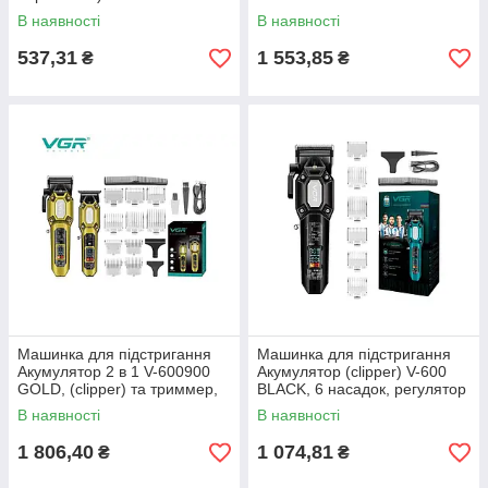
В наявності
В наявності
537,31
1 553,85
₴
₴
Машинка для пiдстригання
Машинка для пiдстригання
Акумулятор 2 в 1 V-600900
Акумулятор (clipper) V-600
GOLD, (clipper) та триммер,
BLACK, 6 насадок, регулятор
10 насадок, LED display, 7000
висоти, LED display, 7000
В наявності
В наявності
RPM ТМ VGR
RPM ТМ VGR
1 806,40
1 074,81
₴
₴