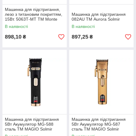
Машинка для підстригання,
лезо з титановим покриттям,
Машинка для пiдстригання
15Вт. 5063Т-MT ТМ Monte
082AU ТМ Aurora Solmir
Solmir
В наявності
В наявності
898,10
897,25
₴
₴
Машинка для пiдстригання
Машинка для пiдстригання
5Вт Акумулятор МG-588
5Вт Акумулятор МG-587
сталь ТМ MAGIO Solmir
сталь ТМ MAGIO Solmir