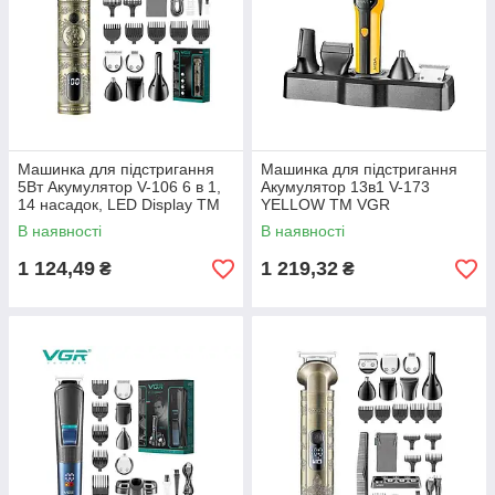
Машинка для пiдстригання
Машинка для пiдстригання
5Вт Акумулятор V-106 6 в 1,
Акумулятор 13в1 V-173
14 насадок, LED Display ТМ
YELLOW ТМ VGR
VGR
В наявності
В наявності
1 124,49
1 219,32
₴
₴