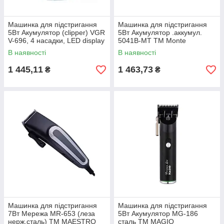
Машинка для пiдстригання
Машинка для пiдстригання
5Вт Акумулятор (clipper) VGR
5Вт Акумулятор .аккумул.
V-696, 4 насадки, LED display
5041В-MT ТМ Monte
ТМ VGR
В наявності
В наявності
1 445,11
1 463,73
₴
₴
Машинка для пiдстригання
Машинка для пiдстригання
7Вт Мережа MR-653 (леза
5Вт Акумулятор МG-186
нерж.сталь) ТМ MAESTRO
сталь ТМ MAGIO