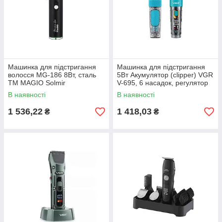
Машинка для підстригання
Машинка для пiдстригання
волосся МG-186 8Вт, сталь
5Вт Акумулятор (clipper) VGR
ТМ MAGIO Solmir
V-695, 6 насадок, регулятор
висоти, LED display ТМ VGR
В наявності
В наявності
1 536,22
1 418,03
₴
₴