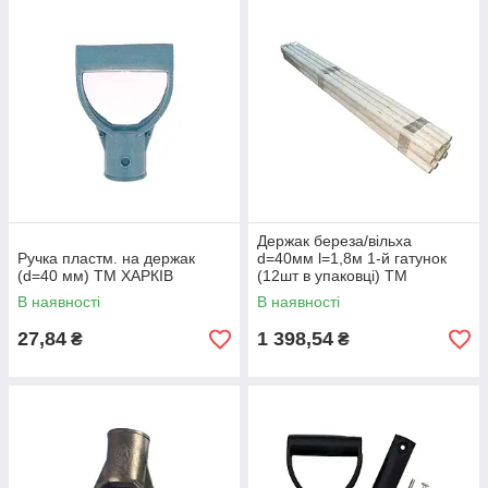
Держак береза/вільха
Ручка пластм. на держак
d=40мм l=1,8м 1-й гатунок
(d=40 мм) ТМ ХАРКІВ
(12шт в упаковці) ТМ
ZHYTOMYR
В наявності
В наявності
27,84
1 398,54
₴
₴