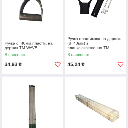
Ручка пластикова на держак
Ручка d=40мм пластм. на
(d=40мм) з
держак ТМ WAVE
планкоюкріплення ТМ
ЛЕМІРА
В наявності
В наявності
34,93
45,24
₴
₴