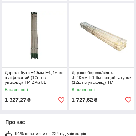
Держак бук d=40мм l=1,4м в/г
Держак береза/вільха
шліфований (12шт в
d=40мм l=1,8м вищий гатунок
упаковці) ТМ ZAGUL
(12шт в упаковці) ТМ
ZHYTOMYR
В наявності
В наявності
1 327,27
1 727,62
₴
₴
Про нас
91% позитивних з 224 відгуків за рік