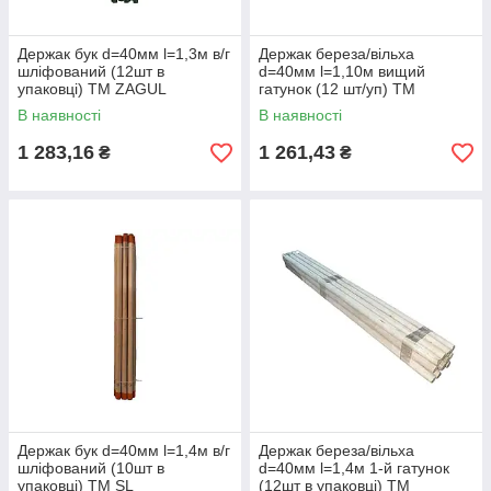
Держак бук d=40мм l=1,3м в/г
Держак береза/вільха
шліфований (12шт в
d=40мм l=1,10м вищий
упаковці) ТМ ZAGUL
гатунок (12 шт/уп) ТМ
ZHYTOMYR
В наявності
В наявності
1 283,16
1 261,43
₴
₴
Держак бук d=40мм l=1,4м в/г
Держак береза/вільха
шліфований (10шт в
d=40мм l=1,4м 1-й гатунок
упаковці) ТМ SL
(12шт в упаковці) ТМ