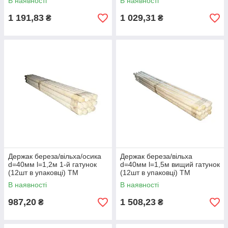
В наявності
В наявності
1 191,83
1 029,31
₴
₴
Держак береза/вільха/осика
Держак береза/вільха
d=40мм l=1,2м 1-й гатунок
d=40мм l=1,5м вищий гатунок
(12шт в упаковці) ТМ
(12шт в упаковці) ТМ
ZHYTOMYR
ZHYTOMYR
В наявності
В наявності
987,20
1 508,23
₴
₴