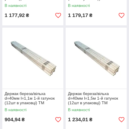
ZHYTOMYR
В наявності
В наявності
1 177,92
1 179,17
₴
₴
Держак береза/вільха
Держак береза/вільха
d=40мм l=1,1м 1-й гатунок
d=40мм l=1,5м 1-й гатунок
(12шт в упаковці) ТМ
(12шт в упаковці) ТМ
ZHYTOMYR
ZHYTOMYR
В наявності
В наявності
904,94
1 234,01
₴
₴