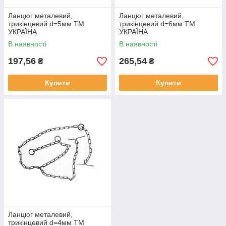
Ланцюг металевий,
Ланцюг металевий,
трикiнцевий d=5мм ТМ
трикiнцевий d=6мм ТМ
УКРАЇНА
УКРАЇНА
В наявності
В наявності
197,56
265,54
₴
₴
Купити
Купити
Ланцюг металевий,
трикiнцевий d=4мм ТМ