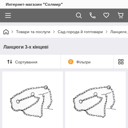
Интернет-магазин "Солмир"
Товари та послуги
Сад-города й гоптовари
Ланцюги,
Ланцюги 3-х кінцеві
Сортування
0
Фільтри