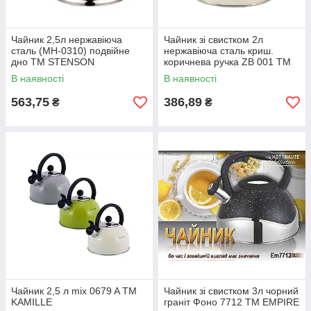
Чайник 2,5л нержавіюча
Чайник зі свистком 2л
сталь (MH-0310) подвійне
нержавіюча сталь криш.
дно ТМ STENSON
коричнева ручка ZB 001 ТМ
ZAUBERG
В наявності
В наявності
563,75
386,89
₴
₴
Чайник 2,5 л mix 0679 A ТМ
Чайник зі свистком 3л чорний
KAMILLE
граніт Фоно 7712 ТМ EMPIRE