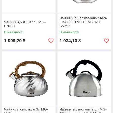
Чайник 3л нержавіюча сталь
Чайник 3,5 л 1 377 ТМ А-
ЕВ-8822 ТМ EDENBERG
ПЛЮС
Solmir
В наявності
В наявності
1 099,20
1 034,10
₴
₴
Чайник зі свистком 3л MG-
Чайник зі свистком 2,5л MG-