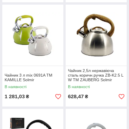
Чайник 2,5л нержавіюча
Чайник 3 л mix 0691A ТМ
сталь коричн.ручка ZB-K2.5 L
KAMILLE Solmir
W ТМ ZAUBERG Solmir
В наявності
В наявності
1 281,03
628,47
₴
₴