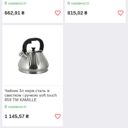
В наявності
В наявності
662,91
815,02
₴
₴
Чайник 3л нерж.сталь зі
свистком і ручкою soft touch
859 ТМ KAMILLE
В наявності
1 145,57
₴