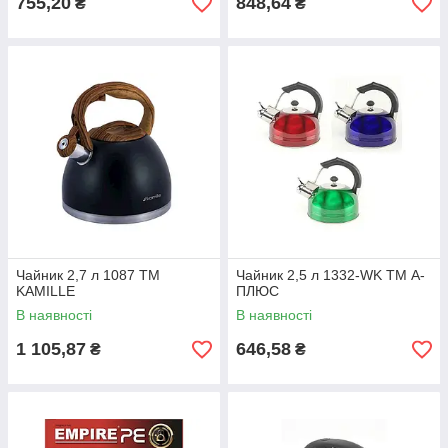
755,20
848,64
₴
₴
Чайник 2,7 л 1087 ТМ
Чайник 2,5 л 1332-WK ТМ А-
KAMILLE
ПЛЮС
В наявності
В наявності
1 105,87
646,58
₴
₴