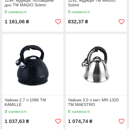
1194, індукція, потовщене
1192, індукція ТМ MAGIO
дно ТМ MAGIO Solmir
Solmir
В наявності
В наявності
1 161,06
832,37
₴
₴
Чайник 2,7 л 1086 ТМ
Чайник 3,0 л мет. MR-1320
KAMILLE
ТМ MAESTRO
В наявності
В наявності
1 037,63
1 074,74
₴
₴