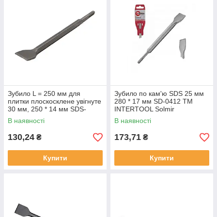
Зубило L = 250 мм для
Зубило по кам'ю SDS 25 мм
плитки плоскосклене увігнуте
280 * 17 мм SD-0412 ТМ
30 мм, 250 * 14 мм SDS-
INTERTOOL Solmir
PLUS SDS-Plus ТМ Kubis
В наявності
В наявності
130,24
173,71
₴
₴
Купити
Купити